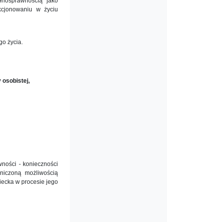
ełnosprawnością jako
kcjonowaniu w życiu
o życia.
osobistej,
ności - konieczności
niczoną możliwością
iecka w procesie jego