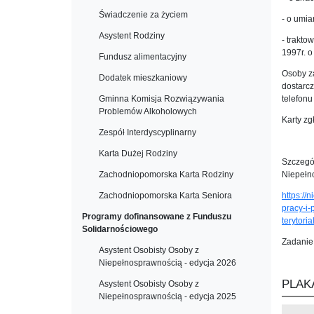
Świadczenie za życiem
- o umi
Asystent Rodziny
- trakto
1997r. o
Fundusz alimentacyjny
Osoby za
Dodatek mieszkaniowy
dostarc
Gminna Komisja Rozwiązywania
telefon
Problemów Alkoholowych
Karty z
Zespół Interdyscyplinarny
Karta Dużej Rodziny
Szczegół
Zachodniopomorska Karta Rodziny
Niepełn
Zachodniopomorska Karta Seniora
https://
pracy-i-
Programy dofinansowane z Funduszu
terytori
Solidarnościowego
Zadanie
Asystent Osobisty Osoby z
Niepełnosprawnością - edycja 2026
PLAK
Asystent Osobisty Osoby z
Niepełnosprawnością - edycja 2025