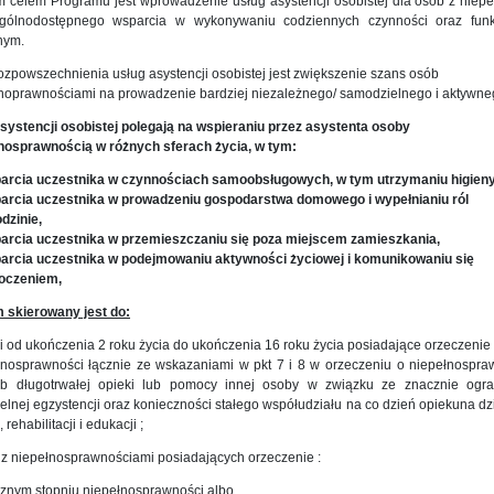
 celem Programu jest wprowadzenie usług asystencji osobistej dla osób z niep
gólnodostępnego wsparcia w wykonywaniu codziennych czynności oraz fun
nym.
zpowszechnienia usług asystencji osobistej jest zwiększenie szans osób
łnoprawnościami na prowadzenie bardziej niezależnego/ samodzielnego i aktywneg
asystencji osobistej polegają na wspieraniu przez asystenta osoby
łnosprawnością w różnych sferach życia, w tym:
arcia uczestnika w czynnościach samoobsługowych, w tym utrzymaniu higieny 
arcia uczestnika w prowadzeniu gospodarstwa domowego i wypełnianiu ról
dzinie,
arcia uczestnika w przemieszczaniu się poza miejscem zamieszkania,
arcia uczestnika w podejmowaniu aktywności życiowej i komunikowaniu się
toczeniem,
 skierowany jest do:
i od ukończenia 2 roku życia do ukończenia 16 roku życia posiadające orzeczenie
łnosprawności łącznie ze wskazaniami w pkt 7 i 8 w orzeczeniu o niepełnospraw
lub długotrwałej opieki lub pomocy innej osoby w związku ze znacznie ogra
lnej egzystencji oraz konieczności stałego współudziału na co dzień opiekuna dz
 rehabilitacji i edukacji ;
 z niepełnosprawnościami posiadających orzeczenie :
cznym stopniu niepełnosprawności albo