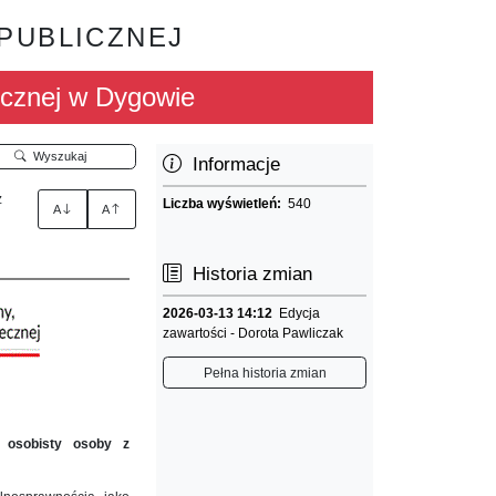
 PUBLICZNEJ
cznej w Dygowie
Wyszukaj
Informacje
z
Liczba wyświetleń:
540
A
A
Historia zmian
2026-03-13 14:12
Edycja
zawartości - Dorota Pawliczak
Pełna historia zmian
osobisty osoby z