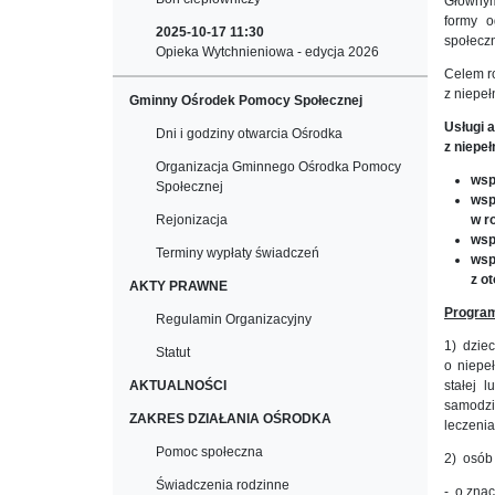
Głównym
formy o
2025-10-17 11:30
społecz
Opieka Wytchnieniowa - edycja 2026
Celem ro
z niepe
Gminny Ośrodek Pomocy Społecznej
Usługi 
Dni i godziny otwarcia Ośrodka
z niepe
Organizacja Gminnego Ośrodka Pomocy
wsp
Społecznej
wsp
Rejonizacja
w ro
wsp
Terminy wypłaty świadczeń
wsp
z o
AKTY PRAWNE
Program
Regulamin Organizacyjny
1) dziec
Statut
o niepe
AKTUALNOŚCI
stałej 
samodzie
ZAKRES DZIAŁANIA OŚRODKA
leczenia,
Pomoc społeczna
2) osób
Świadczenia rodzinne
- o zna