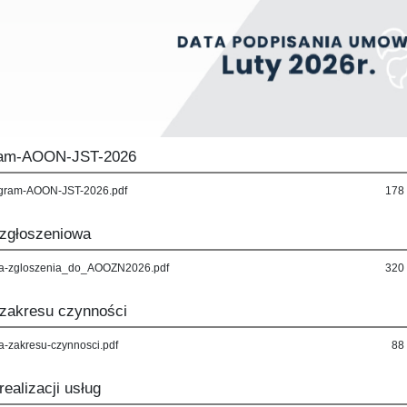
ram-AOON-JST-2026
gram-AOON-JST-2026.pdf
178
 zgłoszeniowa
ta-zgloszenia_do_AOOZN2026.pdf
320
 zakresu czynności
ta-zakresu-czynnosci.pdf
88
realizacji usług