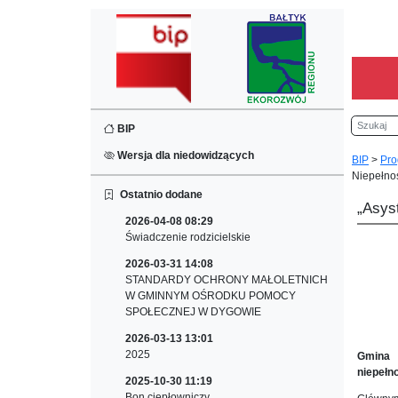
Szukaj
BIP
Wersja dla niedowidzących
BIP
>
Pro
Niepełno
Ostatnio dodane
„Asys
2026-04-08 08:29
Świadczenie rodzicielskie
2026-03-31 14:08
STANDARDY OCHRONY MAŁOLETNICH
W GMINNYM OŚRODKU POMOCY
SPOŁECZNEJ W DYGOWIE
2026-03-13 13:01
2025
Gmina 
niepełn
2025-10-30 11:19
Bon ciepłowniczy