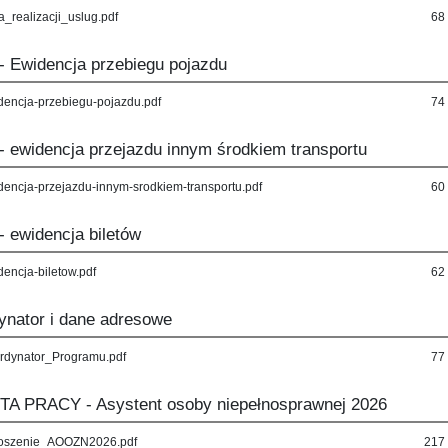
a_realizacji_uslug.pdf
68
 - Ewidencja przebiegu pojazdu
dencja-przebiegu-pojazdu.pdf
74
 - ewidencja przejazdu innym środkiem transportu
dencja-przejazdu-innym-srodkiem-transportu.pdf
60
- ewidencja biletów
dencja-biletow.pdf
62
ynator i dane adresowe
rdynator_Programu.pdf
77
A PRACY - Asystent osoby niepełnosprawnej 2026
oszenie_AOOZN2026.pdf
217