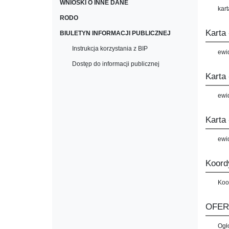
WNIOSKI O INNE DANE
kart
RODO
Karta
BIULETYN INFORMACJI PUBLICZNEJ
Instrukcja korzystania z BIP
ewi
Dostęp do informacji publicznej
Karta
ewi
Karta 
ewi
Koord
Koo
OFERT
Ogł