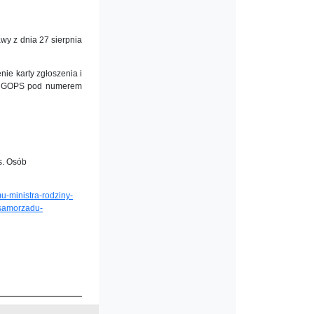
awy z dnia 27 sierpnia
ie karty zgłoszenia i
y z GOPS pod numerem
s. Osób
u-ministra-rodziny-
-samorzadu-