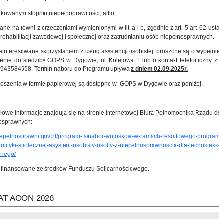
arkowanym stopniu niepełnoprawności, albo
wane na równi z orzeczeniami wymienionymi w lit. a i b, zgodnie z art. 5 art. 62 ust
 rehabilitacji zawodowej i społecznej oraz zatrudnianiu osób niepełnosprawnych.
interesowane skorzystaniem z usług asystencji osobistej proszone są o wypełnien
zenie do siedziby GOPS w Dygowie, ul. Kolejowa 1 lub o kontakt telefoniczn
u 943584558. Termin naboru do Programu upływa
z dniem 02.09.2025r.
głoszenia w formie papierowej są dostępne w GOPS w Dygowie oraz poniżej.
owe informacje znajdują się na stronie internetowej Biura Pełnomocnika Rządu d
osprawnych:
niepelnosprawni.gov.pl/program-fs/nabor-wnioskow-w-ramach-resortowego-program
polityki-spolecznej-asystent-osobisty-osoby-z-niepelnosprawnoscia-dla-jednostek
alnego/
 finansowane ze środków Funduszu Solidarnościowego.
AT AOON 2026